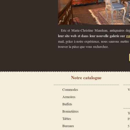
Eric et Marie-Christine Mandeau, antiquaires d
leur site web et dans leur nouvelle galerie sur
re
mail, grâce à notre expérience, nous saurons mettre
trouver la pièce que vous recherchez.
Notre catalogue
Commodes
V
Armoires
Buffets
Bonnetières
T
Tables
P
Bureaux
5