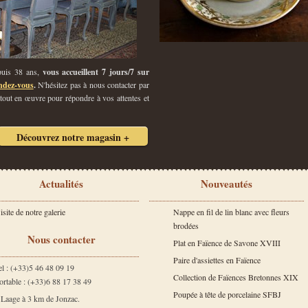
epuis 38 ans,
vous accueillent 7 jours/7 sur
ndez-vous
.
N'hésitez pas à nous contacter par
 tout en œuvre pour répondre à vos attentes et
Découvrez notre magasin +
Actualités
Nouveautés
isite de notre galerie
Nappe en fil de lin blanc avec fleurs
brodées
Nous contacter
Plat en Faïence de Savone XVIII
Paire d'assiettes en Faïence
el : (+33)5 46 48 09 19
Collection de Faïences Bretonnes XIX
ortable : (+33)6 88 17 38 49
Poupée à tête de porcelaine SFBJ
 Laage à 3 km de Jonzac.