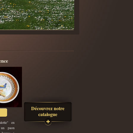
ïence
Découvrez notre
catalogue
alotte" en
e un paon