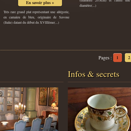
(diamètre 20.8cm) et l'autre un
En savoir plus +
diamètre(...)
Très rare grand plat représentant une allégorie,
en camaïeu de bleu, originaire de Savone
(Italie) datant du début du XVIIIème(...)
Pages :
1
2
Infos & secrets